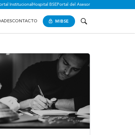
ortal Institucional
Hospital BSE
Portal del Asesor
MIBSE
DADES
CONTACTO