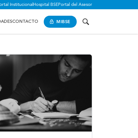
ortal Institucional
Hospital BSE
Portal del Asesor
MIBSE
DADES
CONTACTO