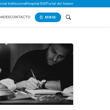
ortal Institucional
Hospital BSE
Portal del Asesor
MIBSE
DADES
CONTACTO