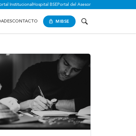
ortal Institucional
Hospital BSE
Portal del Asesor
MIBSE
DADES
CONTACTO