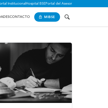
ortal Institucional
Hospital BSE
Portal del Asesor
MIBSE
DADES
CONTACTO