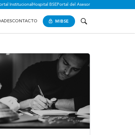
ortal Institucional
Hospital BSE
Portal del Asesor
MIBSE
DADES
CONTACTO