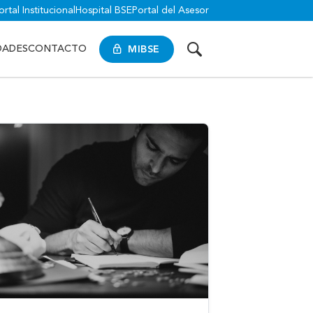
ortal Institucional
Hospital BSE
Portal del Asesor
MIBSE
DADES
CONTACTO