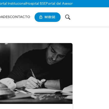
ortal Institucional
Hospital BSE
Portal del Asesor
MIBSE
DADES
CONTACTO