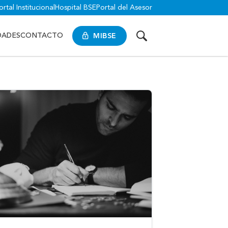
ortal Institucional
Hospital BSE
Portal del Asesor
MIBSE
DADES
CONTACTO