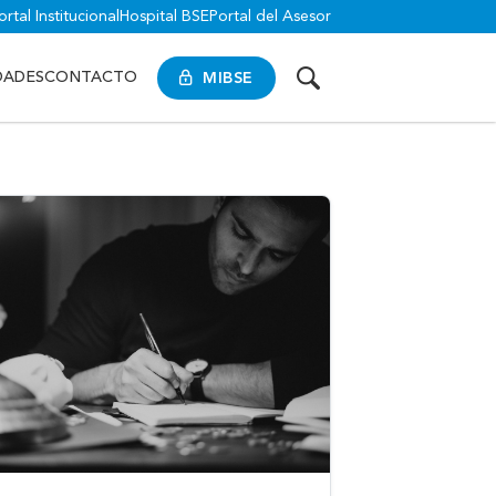
ortal Institucional
Hospital BSE
Portal del Asesor
MIBSE
DADES
CONTACTO