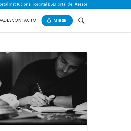
ortal Institucional
Hospital BSE
Portal del Asesor
MIBSE
DADES
CONTACTO