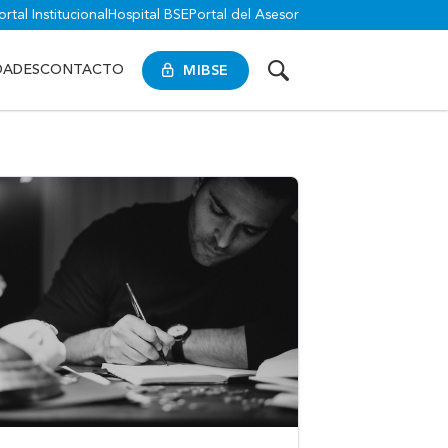
ortal Institucional
Hospital BSE
Portal del Asesor
MIBSE
DADES
CONTACTO