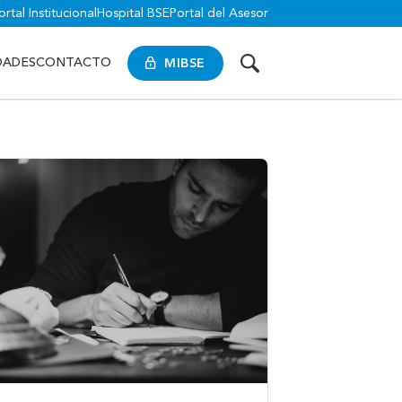
ortal Institucional
Hospital BSE
Portal del Asesor
MIBSE
DADES
CONTACTO