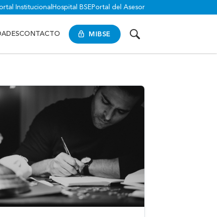
ortal Institucional
Hospital BSE
Portal del Asesor
MIBSE
DADES
CONTACTO