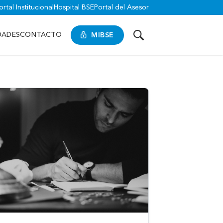
ortal Institucional
Hospital BSE
Portal del Asesor
MIBSE
DADES
CONTACTO