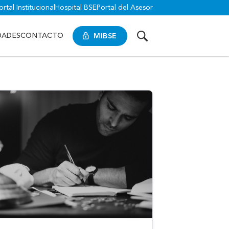
ortal Institucional
Hospital BSE
Portal del Asesor
MIBSE
DADES
CONTACTO