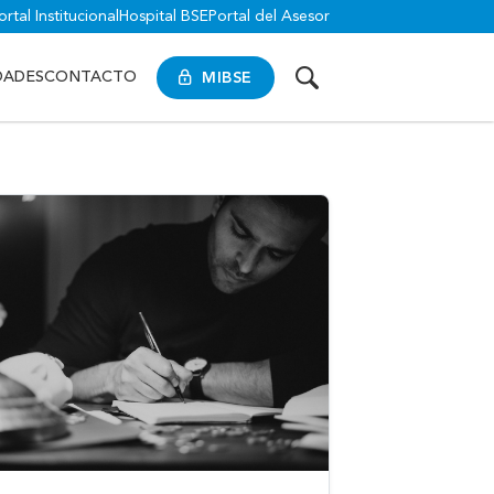
ortal Institucional
Hospital BSE
Portal del Asesor
MIBSE
DADES
CONTACTO