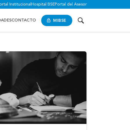
ortal Institucional
Hospital BSE
Portal del Asesor
MIBSE
DADES
CONTACTO