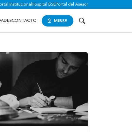
ortal Institucional
Hospital BSE
Portal del Asesor
MIBSE
DADES
CONTACTO