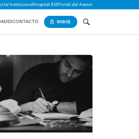
ortal Institucional
Hospital BSE
Portal del Asesor
MIBSE
DADES
CONTACTO