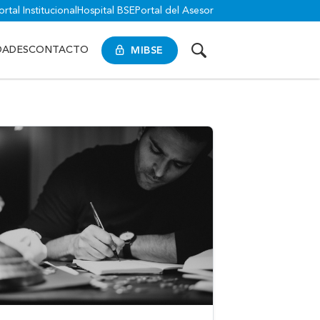
ortal Institucional
Hospital BSE
Portal del Asesor
MIBSE
DADES
CONTACTO