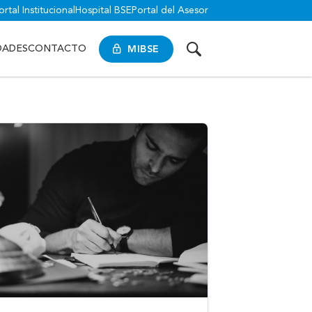
ortal Institucional
Hospital BSE
Portal del Asesor
MIBSE
DADES
CONTACTO