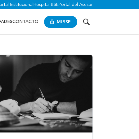
ortal Institucional
Hospital BSE
Portal del Asesor
MIBSE
DADES
CONTACTO