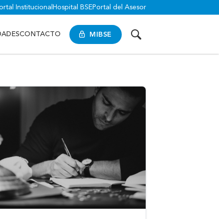
ortal Institucional
Hospital BSE
Portal del Asesor
MIBSE
DADES
CONTACTO