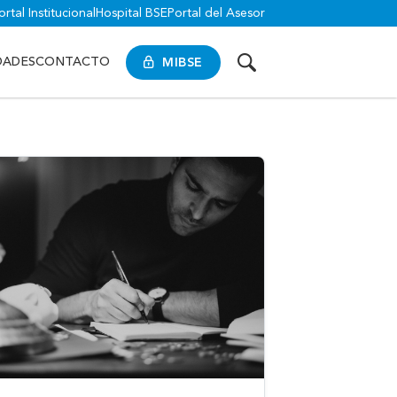
ortal Institucional
Hospital BSE
Portal del Asesor
MIBSE
DADES
CONTACTO