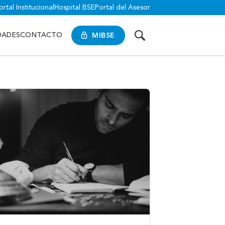
ortal Institucional
Hospital BSE
Portal del Asesor
MIBSE
DADES
CONTACTO