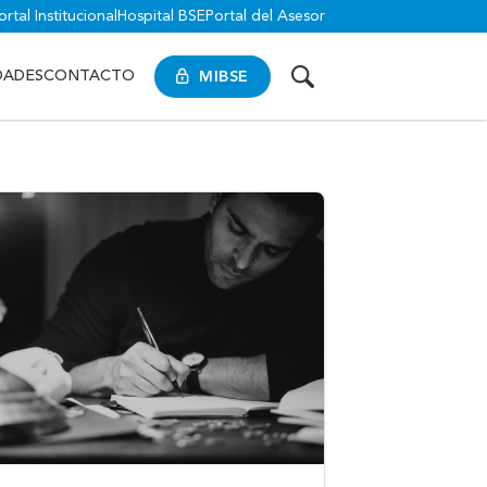
ortal Institucional
Hospital BSE
Portal del Asesor
MIBSE
DADES
CONTACTO