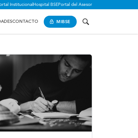
ortal Institucional
Hospital BSE
Portal del Asesor
MIBSE
DADES
CONTACTO