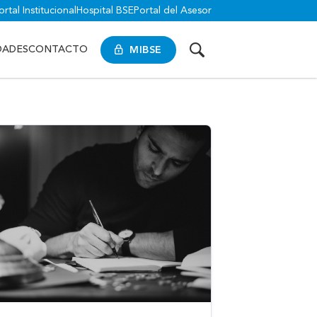
ortal Institucional
Hospital BSE
Portal del Asesor
MIBSE
DADES
CONTACTO