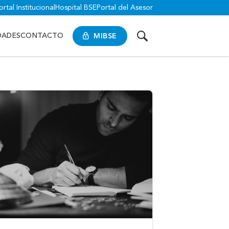
ortal Institucional
Hospital BSE
Portal del Asesor
MIBSE
DADES
CONTACTO