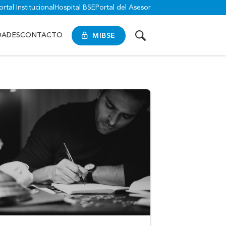
ortal Institucional
Hospital BSE
Portal del Asesor
MIBSE
DADES
CONTACTO