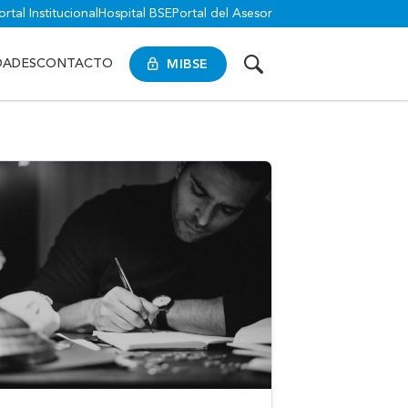
ortal Institucional
Hospital BSE
Portal del Asesor
MIBSE
DADES
CONTACTO