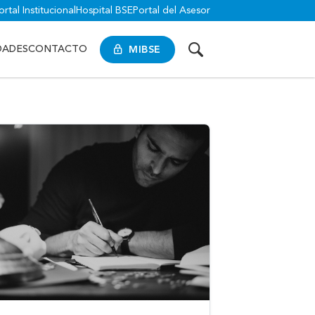
ortal Institucional
Hospital BSE
Portal del Asesor
MIBSE
DADES
CONTACTO