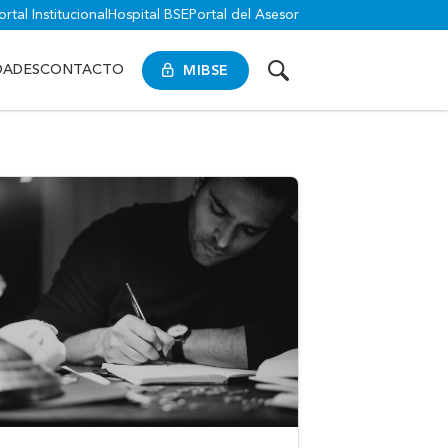
ortal Institucional
Hospital BSE
Portal del Asesor
MIBSE
DADES
CONTACTO