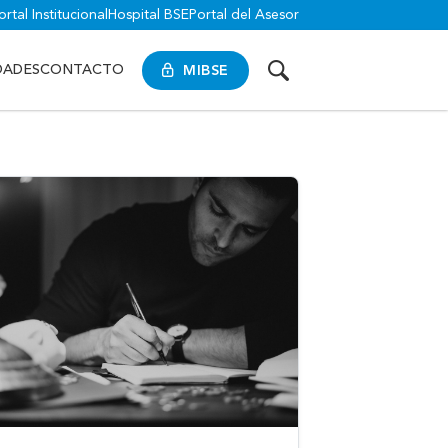
ortal Institucional
Hospital BSE
Portal del Asesor
MIBSE
DADES
CONTACTO