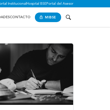
ortal Institucional
Hospital BSE
Portal del Asesor
MIBSE
DADES
CONTACTO