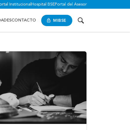
ortal Institucional
Hospital BSE
Portal del Asesor
MIBSE
DADES
CONTACTO