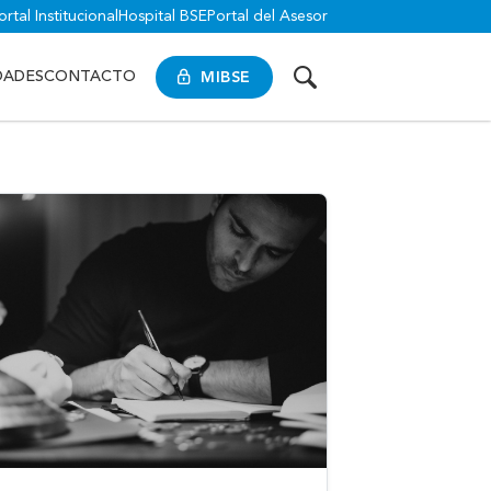
ortal Institucional
Hospital BSE
Portal del Asesor
MIBSE
DADES
CONTACTO