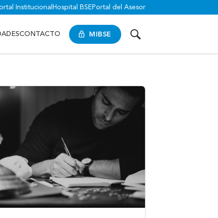
ortal Institucional
Hospital BSE
Portal del Asesor
MIBSE
DADES
CONTACTO