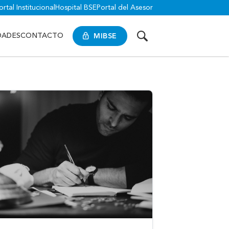
ortal Institucional
Hospital BSE
Portal del Asesor
MIBSE
DADES
CONTACTO