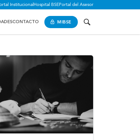
ortal Institucional
Hospital BSE
Portal del Asesor
MIBSE
DADES
CONTACTO