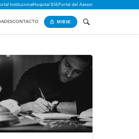
ortal Institucional
Hospital BSE
Portal del Asesor
MIBSE
DADES
CONTACTO