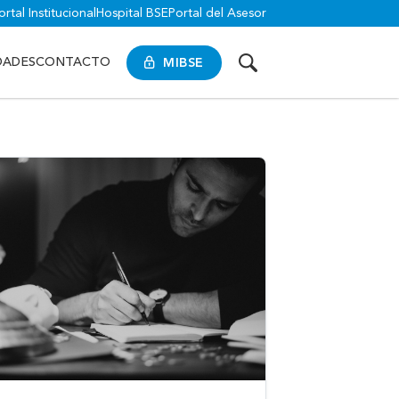
ortal Institucional
Hospital BSE
Portal del Asesor
MIBSE
DADES
CONTACTO