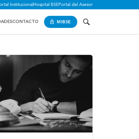
ortal Institucional
Hospital BSE
Portal del Asesor
MIBSE
DADES
CONTACTO