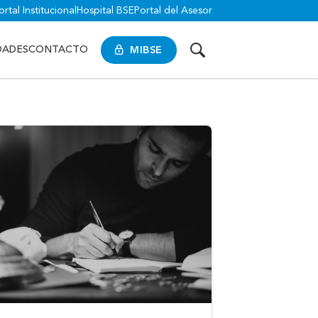
ortal Institucional
Hospital BSE
Portal del Asesor
MIBSE
DADES
CONTACTO