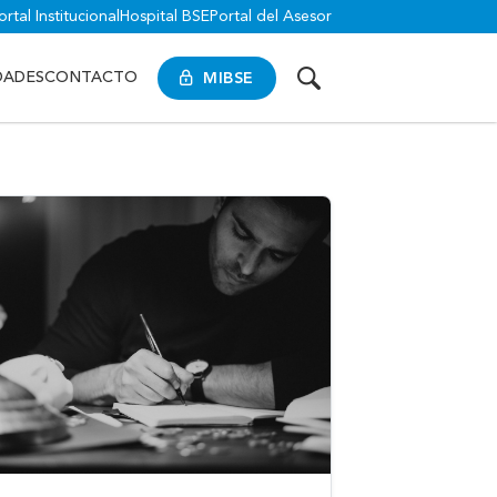
ortal Institucional
Hospital BSE
Portal del Asesor
MIBSE
DADES
CONTACTO