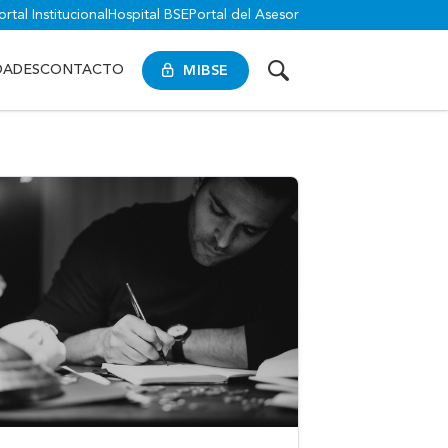
ortal Institucional
Hospital BSE
Portal del Asesor
MIBSE
DADES
CONTACTO