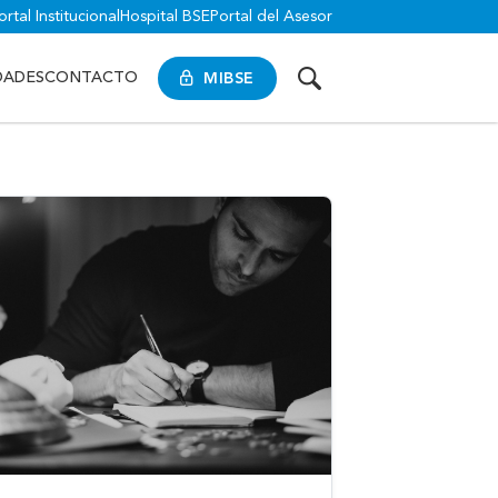
ortal Institucional
Hospital BSE
Portal del Asesor
MIBSE
DADES
CONTACTO