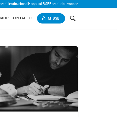
ortal Institucional
Hospital BSE
Portal del Asesor
MIBSE
DADES
CONTACTO