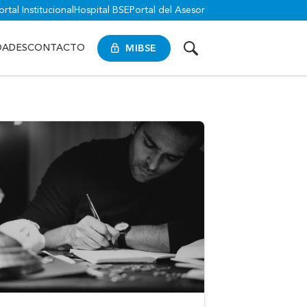
ortal Institucional
Hospital BSE
Portal del Asesor
MIBSE
DADES
CONTACTO